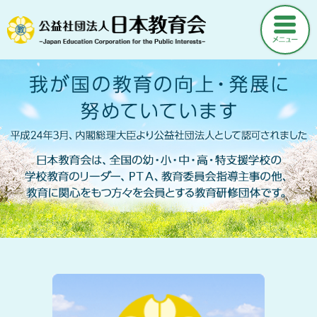
ホーム
ニュース
日本教育会について
当会の活動について
会員登録・定期購読など
刊行物
各種用紙ダウンロード
月刊「日本教育」
サイトマップ